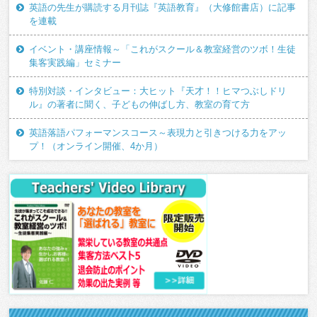
英語の先生が購読する月刊誌『英語教育』（大修館書店）に記事
を連載
イベント・講座情報～「これがスクール＆教室経営のツボ！生徒
集客実践編」セミナー
特別対談・インタビュー：大ヒット『天才！！ヒマつぶしドリ
ル』の著者に聞く、子どもの伸ばし方、教室の育て方
英語落語パフォーマンスコース～表現力と引きつける力をアッ
プ！（オンライン開催、4か月）