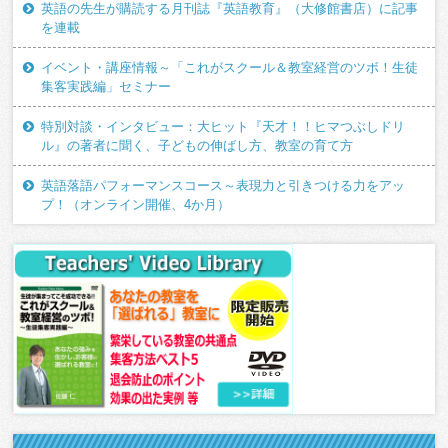
英語の先生が購読する月刊誌『英語教育』（大修館書店）に記事
を連載
イベント・講座情報～「これがスクール＆教室経営のツボ！生徒
集客実践編」セミナー
特別対談・インタビュー：大ヒット『天才！！ヒマつぶしドリ
ル』の著者に聞く、子どもの伸ばし方、教室の育て方
英語落語パフォーマンスコース～表現力と引きつける力をアッ
プ！（オンライン開催、4か月）