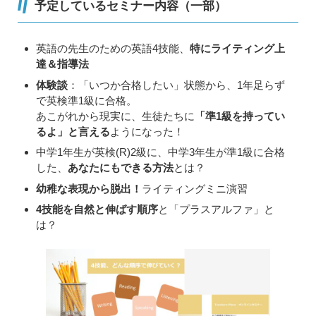
予定しているセミナー内容（一部）
英語の先生のための英語4技能、
特にライティング上
達＆指導法
体験談
：「いつか合格したい」状態から、1年足らず
で英検準1級に合格。
あこがれから現実に、生徒たちに
「準1級を持ってい
るよ」と言える
ようになった！
中学1年生が英検(R)2級に、中学3年生が準1級に合格
した、
あなたにもできる方法
とは？
幼稚な表現から脱出！
ライティングミニ演習
4技能を自然と伸ばす順序
と「プラスアルファ」と
は？