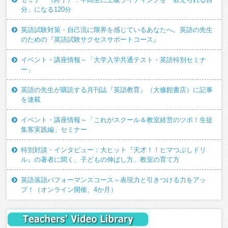
分」になる120分
英語試験対策・自己流に限界を感じているあなたへ。英語の先生
のための『英語試験サクセスサポートコース』
イベント・講座情報～「大学入学共通テスト・英語特別セミナ
ー」
英語の先生が購読する月刊誌『英語教育』（大修館書店）に記事
を連載
イベント・講座情報～「これがスクール＆教室経営のツボ！生徒
集客実践編」セミナー
特別対談・インタビュー：大ヒット『天才！！ヒマつぶしドリ
ル』の著者に聞く、子どもの伸ばし方、教室の育て方
英語落語パフォーマンスコース～表現力と引きつける力をアッ
プ！（オンライン開催、4か月）