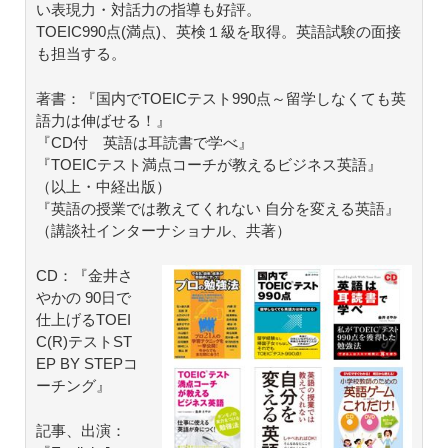
い表現力・対話力の指導も好評。
TOEIC990点(満点)、英検１級を取得。英語試験の面接
も担当する。
著書：『国内でTOEICテスト990点～留学しなくても英
語力は伸ばせる！』
『CD付 英語は耳読書で学べ』
『TOEICテスト満点コーチが教えるビジネス英語』
（以上・中経出版）
『英語の授業では教えてくれない 自分を変える英語』
（講談社インターナショナル、共著）
CD：『金井さ
やかの 90日で
仕上げるTOEI
C(R)テストST
EP BY STEPコ
ーチング』
記事、出演：