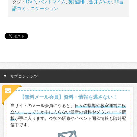
タグ：
DVD
,
パントマイム
,
英語講師
,
金井さやか
,
非言
語コミュニケーション
サブコンテンツ
【無料メール会員】資料・情報を逃さない！
当サイトのメール会員になると、
日々の指導や教室運営に役
立つ、ここでしか手に入らない最新の資料やダウンロード情
報
が手に入ります。今後の研修やイベント開催情報も随時配
信中です。