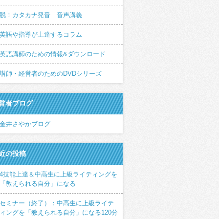
脱！カタカナ発音 音声講義
英語や指導が上達するコラム
英語講師のための情報&ダウンロード
講師・経営者のためのDVDシリーズ
営者ブログ
金井さやかブログ
近の投稿
4技能上達＆中高生に上級ライティングを
「教えられる自分」になる
セミナー（終了）：中高生に上級ライテ
ィングを「教えられる自分」になる120分