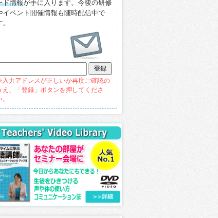
ード情報
が手に入ります。今後の研修
やイベント開催情報も随時配信中で
す。
※入力アドレスが正しいか再度ご確認の
うえ、「登録」ボタンを押してくださ
い。