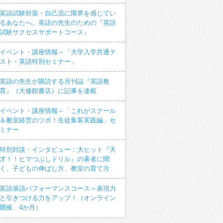
英語試験対策・自己流に限界を感じてい
るあなたへ。英語の先生のための『英語
試験サクセスサポートコース』
イベント・講座情報～「大学入学共通テ
スト・英語特別セミナー」
英語の先生が購読する月刊誌『英語教
育』（大修館書店）に記事を連載
イベント・講座情報～「これがスクール
＆教室経営のツボ！生徒集客実践編」セ
ミナー
特別対談・インタビュー：大ヒット『天
才！！ヒマつぶしドリル』の著者に聞
く、子どもの伸ばし方、教室の育て方
英語落語パフォーマンスコース～表現力
と引きつける力をアップ！（オンライン
開催、4か月）