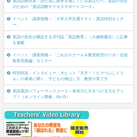
英語試験対策・自己流に限界を感じているあなたへ。英語の先生
のための『英語試験サクセスサポートコース』
イベント・講座情報～「大学入学共通テスト・英語特別セミナ
ー」
英語の先生が購読する月刊誌『英語教育』（大修館書店）に記事
を連載
イベント・講座情報～「これがスクール＆教室経営のツボ！生徒
集客実践編」セミナー
特別対談・インタビュー：大ヒット『天才！！ヒマつぶしドリ
ル』の著者に聞く、子どもの伸ばし方、教室の育て方
英語落語パフォーマンスコース～表現力と引きつける力をアッ
プ！（オンライン開催、4か月）