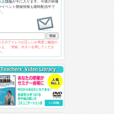
ード情報
が手に入ります。今後の研修
やイベント開催情報も随時配信中で
す。
※入力アドレスが正しいか再度ご確認の
うえ、「登録」ボタンを押してくださ
い。