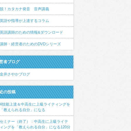
脱！カタカナ発音 音声講義
英語や指導が上達するコラム
英語講師のための情報&ダウンロード
講師・経営者のためのDVDシリーズ
営者ブログ
金井さやかブログ
近の投稿
4技能上達＆中高生に上級ライティングを
「教えられる自分」になる
セミナー（終了）：中高生に上級ライテ
ィングを「教えられる自分」になる120分