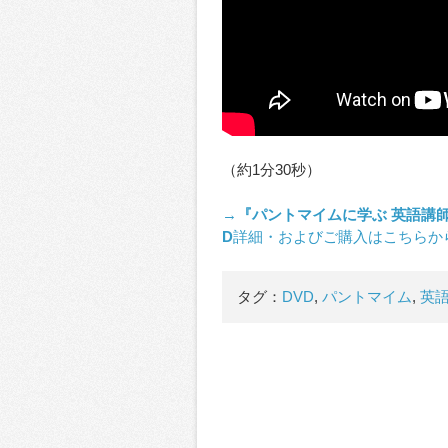
（約1分30秒）
→
『パントマイムに学ぶ 英語講
D
詳細・およびご購入はこちらか
タグ：
DVD
,
パントマイム
,
英