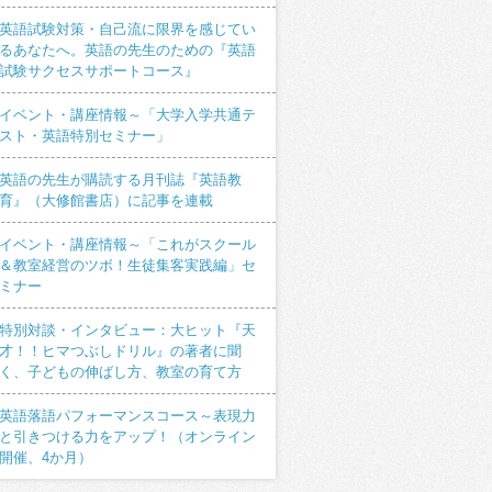
英語試験対策・自己流に限界を感じてい
るあなたへ。英語の先生のための『英語
試験サクセスサポートコース』
イベント・講座情報～「大学入学共通テ
スト・英語特別セミナー」
英語の先生が購読する月刊誌『英語教
育』（大修館書店）に記事を連載
イベント・講座情報～「これがスクール
＆教室経営のツボ！生徒集客実践編」セ
ミナー
特別対談・インタビュー：大ヒット『天
才！！ヒマつぶしドリル』の著者に聞
く、子どもの伸ばし方、教室の育て方
英語落語パフォーマンスコース～表現力
と引きつける力をアップ！（オンライン
開催、4か月）