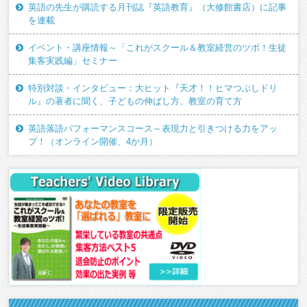
英語の先生が購読する月刊誌『英語教育』（大修館書店）に記事
を連載
イベント・講座情報～「これがスクール＆教室経営のツボ！生徒
集客実践編」セミナー
特別対談・インタビュー：大ヒット『天才！！ヒマつぶしドリ
ル』の著者に聞く、子どもの伸ばし方、教室の育て方
英語落語パフォーマンスコース～表現力と引きつける力をアッ
プ！（オンライン開催、4か月）