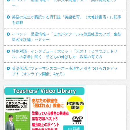
ー」
英語の先生が購読する月刊誌『英語教育』（大修館書店）に記事
を連載
イベント・講座情報～「これがスクール＆教室経営のツボ！生徒
集客実践編」セミナー
特別対談・インタビュー：大ヒット『天才！！ヒマつぶしドリ
ル』の著者に聞く、子どもの伸ばし方、教室の育て方
英語落語パフォーマンスコース～表現力と引きつける力をアッ
プ！（オンライン開催、4か月）