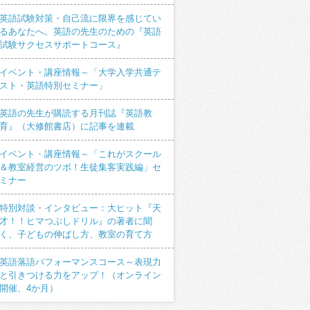
英語試験対策・自己流に限界を感じてい
るあなたへ。英語の先生のための『英語
試験サクセスサポートコース』
イベント・講座情報～「大学入学共通テ
スト・英語特別セミナー」
英語の先生が購読する月刊誌『英語教
育』（大修館書店）に記事を連載
イベント・講座情報～「これがスクール
＆教室経営のツボ！生徒集客実践編」セ
ミナー
特別対談・インタビュー：大ヒット『天
才！！ヒマつぶしドリル』の著者に聞
く、子どもの伸ばし方、教室の育て方
英語落語パフォーマンスコース～表現力
と引きつける力をアップ！（オンライン
開催、4か月）