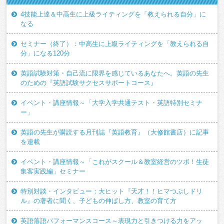
4技能上達＆中高生に上級ライティングを「教えられる自分」に
なる
セミナー（終了）：中高生に上級ライティングを「教えられる自
分」になる120分
英語試験対策・自己流に限界を感じているあなたへ。英語の先生
のための『英語試験サクセスサポートコース』
イベント・講座情報～「大学入学共通テスト・英語特別セミナ
ー」
英語の先生が購読する月刊誌『英語教育』（大修館書店）に記事
を連載
イベント・講座情報～「これがスクール＆教室経営のツボ！生徒
集客実践編」セミナー
特別対談・インタビュー：大ヒット『天才！！ヒマつぶしドリ
ル』の著者に聞く、子どもの伸ばし方、教室の育て方
英語落語パフォーマンスコース～表現力と引きつける力をアッ