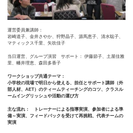
運営委員兼講師：
岩崎道子、金井さやか、狩野晶子、源馬恵子、清水聡子、
マティックス千里、矢吹佳子
当日運営、グループ演習 サポート： 伊藤節子、土屋佳雅
里、幡井理恵、森田多香子
ワークショップ共通テーマ：
小学校の現場で明日から使える、担任とサポート講師（外
部人材、AET）のティームティーチングのコツ、クラスル
ームイングリッシュや活動の運び方
主な流れ： トレーナーによる指導実演、参加者による準
備～実演、フィードバックを受けて再挑戦、代表チームの
実演