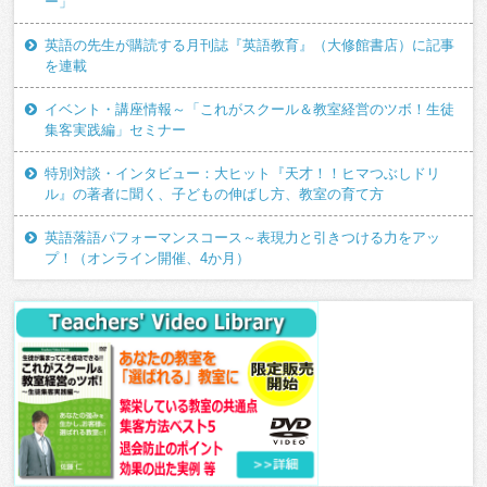
ー」
英語の先生が購読する月刊誌『英語教育』（大修館書店）に記事
を連載
イベント・講座情報～「これがスクール＆教室経営のツボ！生徒
集客実践編」セミナー
特別対談・インタビュー：大ヒット『天才！！ヒマつぶしドリ
ル』の著者に聞く、子どもの伸ばし方、教室の育て方
英語落語パフォーマンスコース～表現力と引きつける力をアッ
プ！（オンライン開催、4か月）