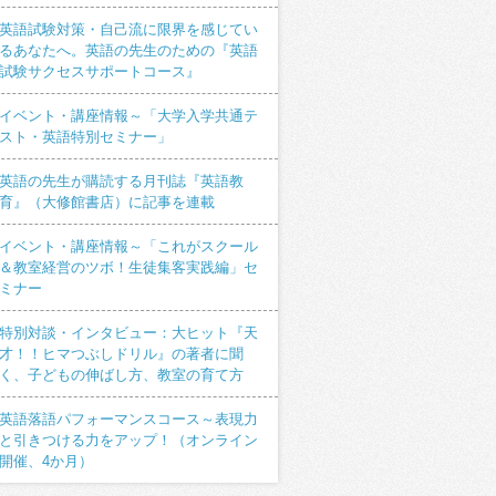
英語試験対策・自己流に限界を感じてい
るあなたへ。英語の先生のための『英語
試験サクセスサポートコース』
イベント・講座情報～「大学入学共通テ
スト・英語特別セミナー」
英語の先生が購読する月刊誌『英語教
育』（大修館書店）に記事を連載
イベント・講座情報～「これがスクール
＆教室経営のツボ！生徒集客実践編」セ
ミナー
特別対談・インタビュー：大ヒット『天
才！！ヒマつぶしドリル』の著者に聞
く、子どもの伸ばし方、教室の育て方
英語落語パフォーマンスコース～表現力
と引きつける力をアップ！（オンライン
開催、4か月）