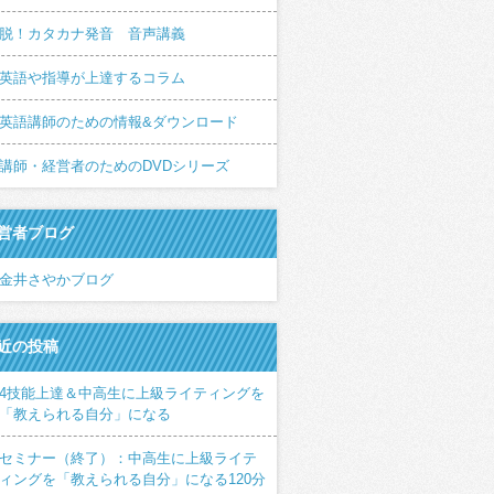
脱！カタカナ発音 音声講義
英語や指導が上達するコラム
英語講師のための情報&ダウンロード
講師・経営者のためのDVDシリーズ
営者ブログ
金井さやかブログ
近の投稿
4技能上達＆中高生に上級ライティングを
「教えられる自分」になる
セミナー（終了）：中高生に上級ライテ
ィングを「教えられる自分」になる120分