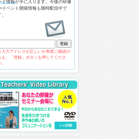
ード情報
が手に入ります。今後の研修
やイベント開催情報も随時配信中で
す。
※入力アドレスが正しいか再度ご確認の
うえ、「登録」ボタンを押してくださ
い。