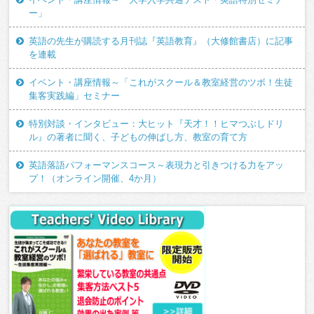
ー」
英語の先生が購読する月刊誌『英語教育』（大修館書店）に記事
を連載
イベント・講座情報～「これがスクール＆教室経営のツボ！生徒
集客実践編」セミナー
特別対談・インタビュー：大ヒット『天才！！ヒマつぶしドリ
ル』の著者に聞く、子どもの伸ばし方、教室の育て方
英語落語パフォーマンスコース～表現力と引きつける力をアッ
プ！（オンライン開催、4か月）