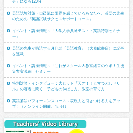
分」になる120分
英語試験対策・自己流に限界を感じているあなたへ。英語の先生
のための『英語試験サクセスサポートコース』
イベント・講座情報～「大学入学共通テスト・英語特別セミナ
ー」
英語の先生が購読する月刊誌『英語教育』（大修館書店）に記事
を連載
イベント・講座情報～「これがスクール＆教室経営のツボ！生徒
集客実践編」セミナー
特別対談・インタビュー：大ヒット『天才！！ヒマつぶしドリ
ル』の著者に聞く、子どもの伸ばし方、教室の育て方
英語落語パフォーマンスコース～表現力と引きつける力をアッ
プ！（オンライン開催、4か月）