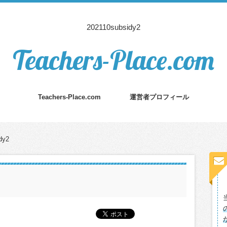
202110subsidy2
Teachers-Place.com
Teachers-Place.com
運営者プロフィール
dy2