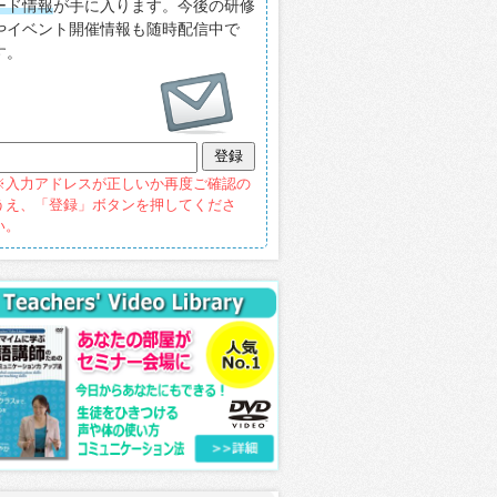
ード情報
が手に入ります。今後の研修
やイベント開催情報も随時配信中で
す。
※入力アドレスが正しいか再度ご確認の
うえ、「登録」ボタンを押してくださ
い。