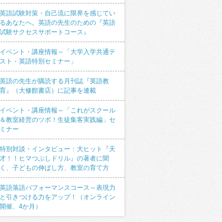
英語試験対策・自己流に限界を感じてい
るあなたへ。英語の先生のための『英語
試験サクセスサポートコース』
イベント・講座情報～「大学入学共通テ
スト・英語特別セミナー」
英語の先生が購読する月刊誌『英語教
育』（大修館書店）に記事を連載
イベント・講座情報～「これがスクール
＆教室経営のツボ！生徒集客実践編」セ
ミナー
特別対談・インタビュー：大ヒット『天
才！！ヒマつぶしドリル』の著者に聞
く、子どもの伸ばし方、教室の育て方
英語落語パフォーマンスコース～表現力
と引きつける力をアップ！（オンライン
開催、4か月）