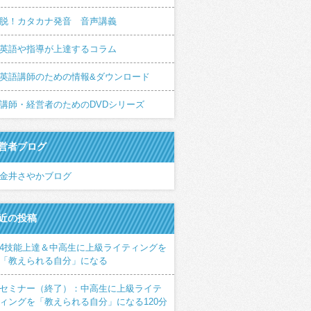
脱！カタカナ発音 音声講義
英語や指導が上達するコラム
英語講師のための情報&ダウンロード
講師・経営者のためのDVDシリーズ
営者ブログ
金井さやかブログ
近の投稿
4技能上達＆中高生に上級ライティングを
「教えられる自分」になる
セミナー（終了）：中高生に上級ライテ
ィングを「教えられる自分」になる120分