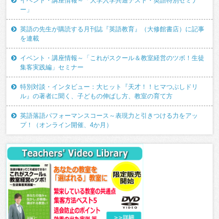
イベント・講座情報～「大学入学共通テスト・英語特別セミナ
ー」
英語の先生が購読する月刊誌『英語教育』（大修館書店）に記事
を連載
イベント・講座情報～「これがスクール＆教室経営のツボ！生徒
集客実践編」セミナー
特別対談・インタビュー：大ヒット『天才！！ヒマつぶしドリ
ル』の著者に聞く、子どもの伸ばし方、教室の育て方
英語落語パフォーマンスコース～表現力と引きつける力をアッ
プ！（オンライン開催、4か月）