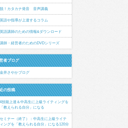
脱！カタカナ発音 音声講義
英語や指導が上達するコラム
英語講師のための情報&ダウンロード
講師・経営者のためのDVDシリーズ
営者ブログ
金井さやかブログ
近の投稿
4技能上達＆中高生に上級ライティングを
「教えられる自分」になる
セミナー（終了）：中高生に上級ライテ
ィングを「教えられる自分」になる120分