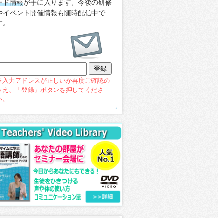
ード情報
が手に入ります。今後の研修
やイベント開催情報も随時配信中で
す。
※入力アドレスが正しいか再度ご確認の
うえ、「登録」ボタンを押してくださ
い。