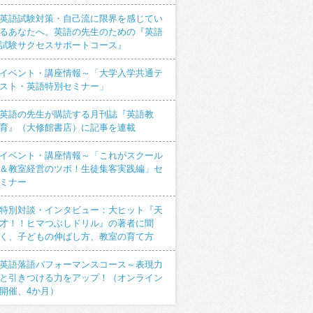
英語試験対策・自己流に限界を感じてい
るあなたへ。英語の先生のための『英語
試験サクセスサポートコース』
イベント・講座情報～「大学入学共通テ
スト・英語特別セミナー」
英語の先生が購読する月刊誌『英語教
育』（大修館書店）に記事を連載
イベント・講座情報～「これがスクール
＆教室経営のツボ！生徒集客実践編」セ
ミナー
特別対談・インタビュー：大ヒット『天
才！！ヒマつぶしドリル』の著者に聞
く、子どもの伸ばし方、教室の育て方
英語落語パフォーマンスコース～表現力
と引きつける力をアップ！（オンライン
開催、4か月）