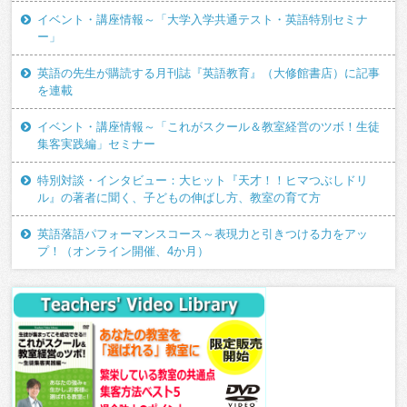
イベント・講座情報～「大学入学共通テスト・英語特別セミナ
ー」
英語の先生が購読する月刊誌『英語教育』（大修館書店）に記事
を連載
イベント・講座情報～「これがスクール＆教室経営のツボ！生徒
集客実践編」セミナー
特別対談・インタビュー：大ヒット『天才！！ヒマつぶしドリ
ル』の著者に聞く、子どもの伸ばし方、教室の育て方
英語落語パフォーマンスコース～表現力と引きつける力をアッ
プ！（オンライン開催、4か月）