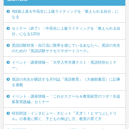
4技能上達＆中高生に上級ライティングを「教えられる自分」に
なる
セミナー（終了）：中高生に上級ライティングを「教えられる自
分」になる120分
英語試験対策・自己流に限界を感じているあなたへ。英語の先生
のための『英語試験サクセスサポートコース』
イベント・講座情報～「大学入学共通テスト・英語特別セミナ
ー」
英語の先生が購読する月刊誌『英語教育』（大修館書店）に記事
を連載
イベント・講座情報～「これがスクール＆教室経営のツボ！生徒
集客実践編」セミナー
特別対談・インタビュー：大ヒット『天才！！ヒマつぶしドリ
ル』の著者に聞く、子どもの伸ばし方、教室の育て方