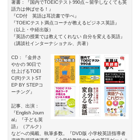
著書：『国内でTOEICテスト990点～留学しなくても英
語力は伸ばせる！』
『CD付 英語は耳読書で学べ』
『TOEICテスト満点コーチが教えるビジネス英語』
（以上・中経出版）
『英語の授業では教えてくれない 自分を変える英語』
（講談社インターナショナル、共著）
CD：『金井さ
やかの 90日で
仕上げるTOEI
C(R)テストST
EP BY STEPコ
ーチング』
記事、出演：
『English Journ
al』『子ども英
語』（アルク）
などへの掲載、執筆多数。『DVD版 小学校英語指導者