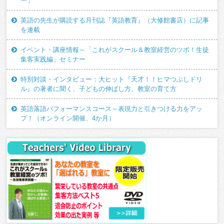
ー」
英語の先生が購読する月刊誌『英語教育』（大修館書店）に記事
を連載
イベント・講座情報～「これがスクール＆教室経営のツボ！生徒
集客実践編」セミナー
特別対談・インタビュー：大ヒット『天才！！ヒマつぶしドリ
ル』の著者に聞く、子どもの伸ばし方、教室の育て方
英語落語パフォーマンスコース～表現力と引きつける力をアッ
プ！（オンライン開催、4か月）