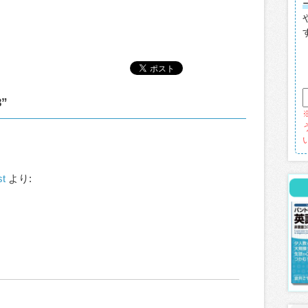
3”
st
より: