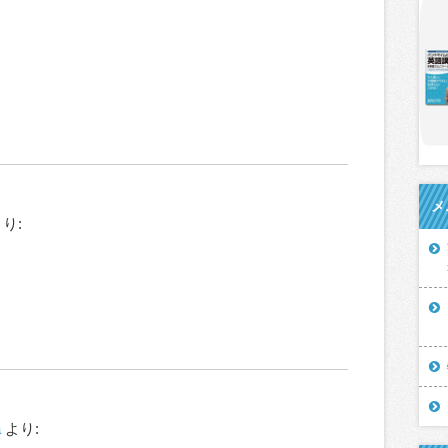
メ
り:
a
より: