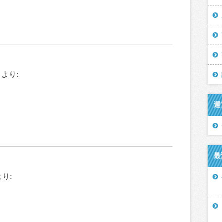
より:
運
最
より: