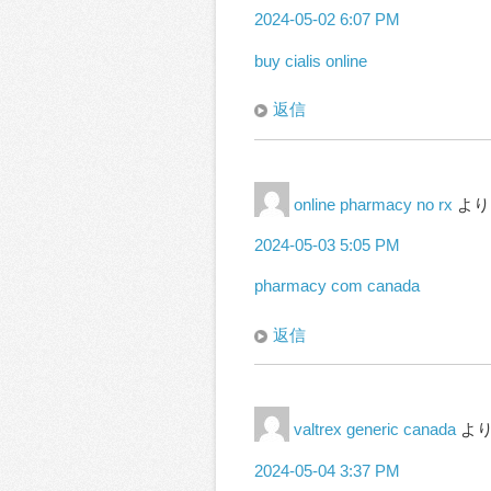
2024-05-02 6:07 PM
buy cialis online
返信
online pharmacy no rx
より
2024-05-03 5:05 PM
pharmacy com canada
返信
valtrex generic canada
より
2024-05-04 3:37 PM