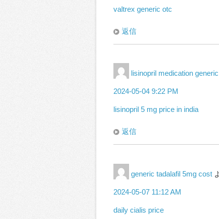
valtrex generic otc
返信
lisinopril medication generic
2024-05-04 9:22 PM
lisinopril 5 mg price in india
返信
generic tadalafil 5mg cost
2024-05-07 11:12 AM
daily cialis price