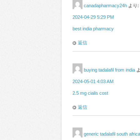
canadapharmacy24h
より:
2024-04-29 5:29 PM
best india pharmacy
返信
buying tadalafil from india
よ
2024-05-01 4:03 AM
2.5 mg cialis cost
返信
generic tadalafil south afric