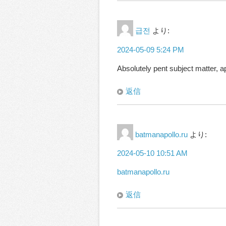
급전
より:
2024-05-09 5:24 PM
Absolutely pent subject matter, app
返信
batmanapollo.ru
より:
2024-05-10 10:51 AM
batmanapollo.ru
返信