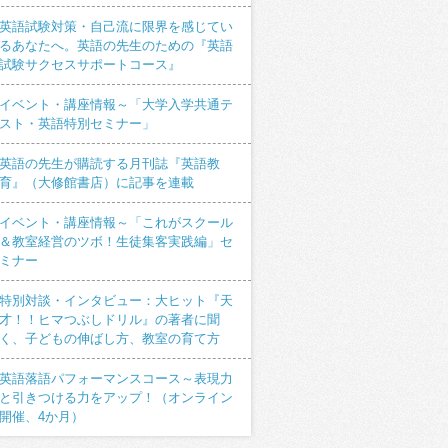
英語試験対策・自己流に限界を感じてい
るあなたへ。英語の先生のための『英語
試験サクセスサポートコース』
イベント・講座情報～「大学入学共通テ
スト・英語特別セミナー」
英語の先生が購読する月刊誌『英語教
育』（大修館書店）に記事を連載
イベント・講座情報～「これがスクール
＆教室経営のツボ！生徒集客実践編」セ
ミナー
特別対談・インタビュー：大ヒット『天
才！！ヒマつぶしドリル』の著者に聞
く、子どもの伸ばし方、教室の育て方
英語落語パフォーマンスコース～表現力
と引きつける力をアップ！（オンライン
開催、4か月）