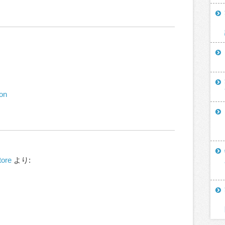
ion
tore
より: