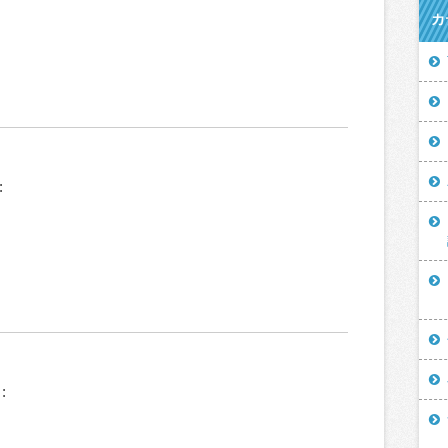
カ
:
: