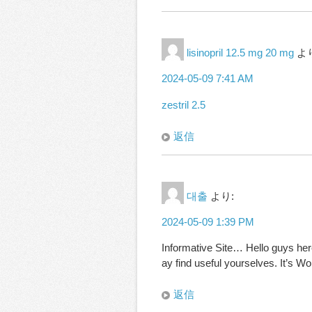
lisinopril 12.5 mg 20 mg
よ
2024-05-09 7:41 AM
zestril 2.5
返信
대출
より:
2024-05-09 1:39 PM
Informative Site… Hello guys her
ay find useful yourselves. It’s W
返信