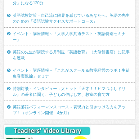
分」になる120分
英語試験対策・自己流に限界を感じているあなたへ。英語の先生
のための『英語試験サクセスサポートコース』
イベント・講座情報～「大学入学共通テスト・英語特別セミナ
ー」
英語の先生が購読する月刊誌『英語教育』（大修館書店）に記事
を連載
イベント・講座情報～「これがスクール＆教室経営のツボ！生徒
集客実践編」セミナー
特別対談・インタビュー：大ヒット『天才！！ヒマつぶしドリ
ル』の著者に聞く、子どもの伸ばし方、教室の育て方
英語落語パフォーマンスコース～表現力と引きつける力をアッ
プ！（オンライン開催、4か月）