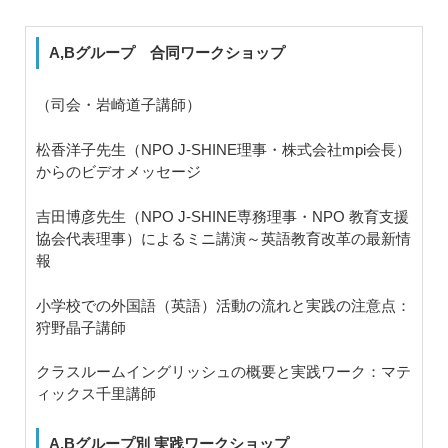
A,Bグループ 合同ワークショップ
（司会・岩崎道子講師）
松香洋子先生（NPO J-SHINE理事・株式会社mpi会長）
からのビデオメッセージ
吉田博彦先生（NPO J-SHINE専務理事・NPO 教育支援
協会代表理事）によるミニ講演～英語教育改革の最新情
報
小学校での外国語（英語）活動の流れと実践の注意点：
狩野晶子講師
クラスルームイングリッシュの概要と実践ワーク：マテ
ィックス千里講師
A,Bグループ別 実践ワークショップ