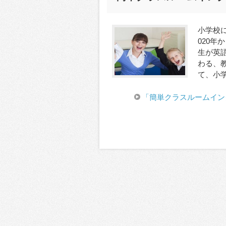
小学校
020年
生が英
わる、
て、小学
「簡単クラスルームイン