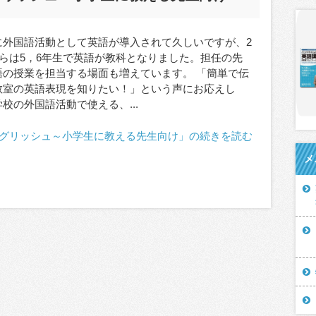
に外国語活動として英語が導入されて久しいですが、2
からは5，6年生で英語が教科となりました。担任の先
語の授業を担当する場面も増えています。 「簡単で伝
教室の英語表現を知りたい！」という声にお応えし
校の外国語活動で使える、...
グリッシュ～小学生に教える先生向け」の続きを読む
メ