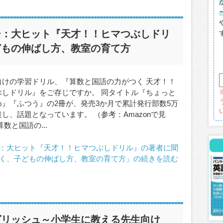
ー：大ヒット『天才！！ヒマつぶしドリ
どもの伸ばし方、教室の育て方
向けの学習ドリル、『算数と国語の力がつく 天才！！
ぶしドリル』をご存じですか。 同タイトル『ちょっと
め』『ふつう』の2冊が、発売3か月で累計発行部数5万
し、話題となっています。 （参考：Amazonで見
算数と国語の...
：大ヒット『天才！！ヒマつぶしドリル』の著者に聞
く、子どもの伸ばし方、教室の育て方」の続きを読む
グリッシュ～小学生に教える先生向け