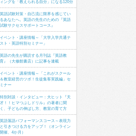
ィングを「教えられる自分」になる120分
英語試験対策・自己流に限界を感じてい
るあなたへ。英語の先生のための『英語
試験サクセスサポートコース』
イベント・講座情報～「大学入学共通テ
スト・英語特別セミナー」
英語の先生が購読する月刊誌『英語教
育』（大修館書店）に記事を連載
イベント・講座情報～「これがスクール
＆教室経営のツボ！生徒集客実践編」セ
ミナー
特別対談・インタビュー：大ヒット『天
才！！ヒマつぶしドリル』の著者に聞
く、子どもの伸ばし方、教室の育て方
英語落語パフォーマンスコース～表現力
と引きつける力をアップ！（オンライン
開催、4か月）