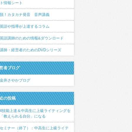
ト情報シート
脱！カタカナ発音 音声講義
英語や指導が上達するコラム
英語講師のための情報&ダウンロード
講師・経営者のためのDVDシリーズ
営者ブログ
金井さやかブログ
近の投稿
4技能上達＆中高生に上級ライティングを
「教えられる自分」になる
セミナー（終了）：中高生に上級ライテ