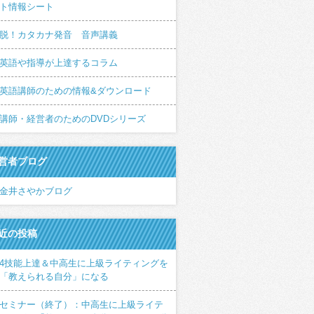
ト情報シート
脱！カタカナ発音 音声講義
英語や指導が上達するコラム
英語講師のための情報&ダウンロード
講師・経営者のためのDVDシリーズ
営者ブログ
金井さやかブログ
近の投稿
4技能上達＆中高生に上級ライティングを
「教えられる自分」になる
セミナー（終了）：中高生に上級ライテ