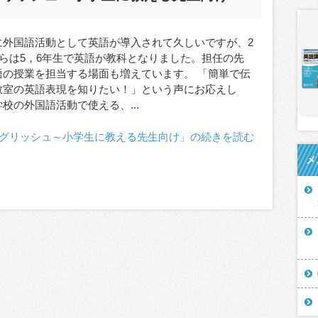
に外国語活動として英語が導入されて久しいですが、2
からは5，6年生で英語が教科となりました。担任の先
語の授業を担当する場面も増えています。 「簡単で伝
教室の英語表現を知りたい！」という声にお応えし
校の外国語活動で使える、...
グリッシュ～小学生に教える先生向け」の続きを読む
メ