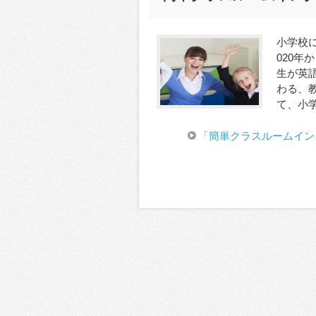
小学校
020年
生が英
わる、
て、小学
「簡単クラスルームイン