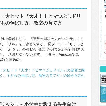
ー：大ヒット『天才！！ヒマつぶしドリ
どもの伸ばし方、教室の育て方
向けの学習ドリル、『算数と国語の力がつく 天才！！
ぶしドリル』をご存じですか。 同タイトル『ちょっと
め』『ふつう』の2冊が、発売3か月で累計発行部数5万
し、話題となっています。 （参考：Amazonで見
算数と国語の...
：大ヒット『天才！！ヒマつぶしドリル』の著者に聞
く、子どもの伸ばし方、教室の育て方」の続きを読む
グリッシュ～小学生に教える先生向け