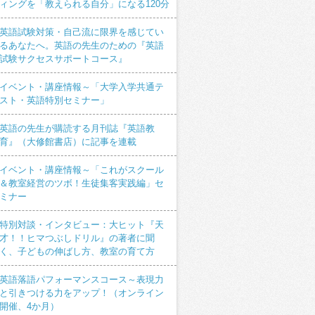
ィングを「教えられる自分」になる120分
英語試験対策・自己流に限界を感じてい
るあなたへ。英語の先生のための『英語
試験サクセスサポートコース』
イベント・講座情報～「大学入学共通テ
スト・英語特別セミナー」
英語の先生が購読する月刊誌『英語教
育』（大修館書店）に記事を連載
イベント・講座情報～「これがスクール
＆教室経営のツボ！生徒集客実践編」セ
ミナー
特別対談・インタビュー：大ヒット『天
才！！ヒマつぶしドリル』の著者に聞
く、子どもの伸ばし方、教室の育て方
英語落語パフォーマンスコース～表現力
と引きつける力をアップ！（オンライン
開催、4か月）