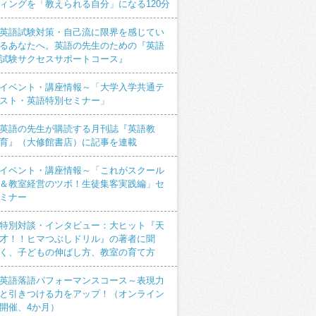
ィングを「教えられる自分」になる120分
英語試験対策・自己流に限界を感じてい
るあなたへ。英語の先生のための『英語
試験サクセスサポートコース』
イベント・講座情報～「大学入学共通テ
スト・英語特別セミナー」
英語の先生が購読する月刊誌『英語教
育』（大修館書店）に記事を連載
イベント・講座情報～「これがスクール
＆教室経営のツボ！生徒集客実践編」セ
ミナー
特別対談・インタビュー：大ヒット『天
才！！ヒマつぶしドリル』の著者に聞
く、子どもの伸ばし方、教室の育て方
英語落語パフォーマンスコース～表現力
と引きつける力をアップ！（オンライン
開催、4か月）