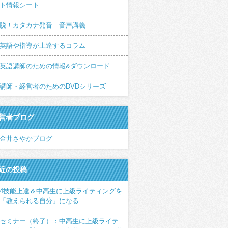
ト情報シート
脱！カタカナ発音 音声講義
英語や指導が上達するコラム
英語講師のための情報&ダウンロード
講師・経営者のためのDVDシリーズ
営者ブログ
金井さやかブログ
近の投稿
4技能上達＆中高生に上級ライティングを
「教えられる自分」になる
セミナー（終了）：中高生に上級ライテ